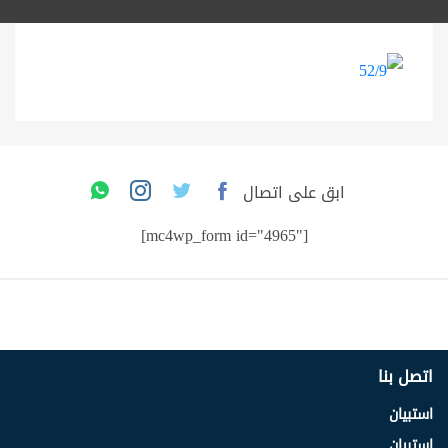
ابق على اتصال
[mc4wp_form id="4965"]
اتصل بنا
استبيان
استبيان