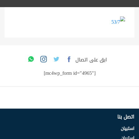
ابق على اتصال
[mc4wp_form id="4965"]
اتصل بنا
استبيان
استبيان