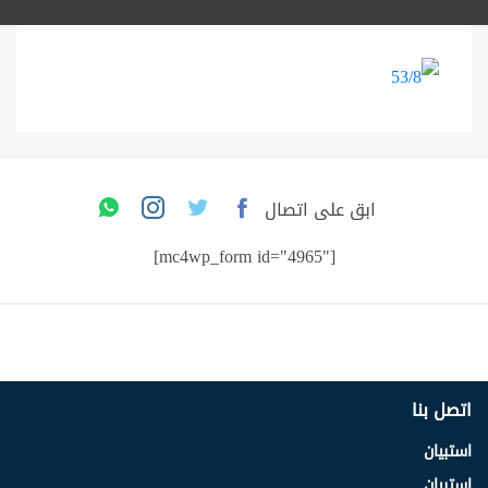
ابق على اتصال
[mc4wp_form id="4965"]
اتصل بنا
استبيان
استبيان